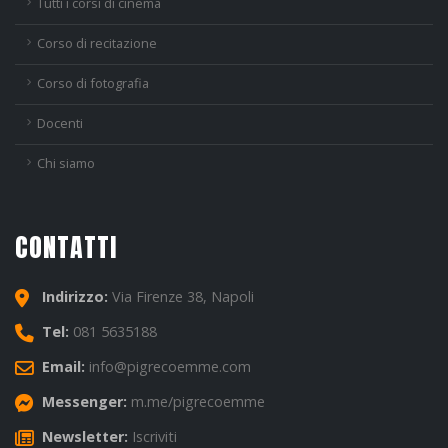
Tutti i corsi di cinema
Corso di recitazione
Corso di fotografia
Docenti
Chi siamo
CONTATTI
Indirizzo:
Via Firenze 38, Napoli
Tel:
081 5635188
Email:
info@pigrecoemme.com
Messenger:
m.me/pigrecoemme
Newsletter:
Iscriviti