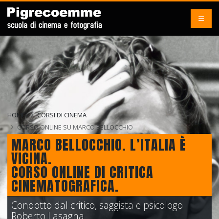
HOME
CORSI DI CINEMA
CORSO ONLINE SU MARCO BELLOCCHIO
MARCO BELLOCCHIO. L’ITALIA È
VICINA.
CORSO ONLINE DI CRITICA
CINEMATOGRAFICA.
Condotto dal critico, saggista e psicologo
Roberto Lasagna