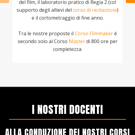
del film, il laboratorio pratico di Regia 2 (col
supporto degli allievi del
corso di recitazione
)
e il cortometraggio di fine anno.
c
la
Tra le nostre proposte il
Corso Filmmaker
è
secondo solo al Corso
Master
di 800 ore per
m
completezza.
I NOSTRI DOCENTI
ALLA CONDUZIONE DEI NOSTRI CORSI