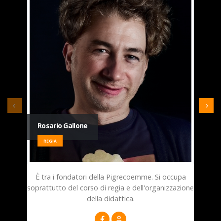
monta
Rosario Gallone
REGIA
È tra i fondatori della Pigrecoemme. Si occupa
soprattutto del corso di regia e dell'organizzazione
della didattica.