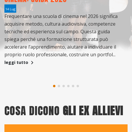
P
14 Lug
Frequentare una scuola di cinema nel 2026 significa
1
acquisire metodo, cultura audiovisiva, competenze
Co
tecniche ed esperienza sul campo. Questa guida
P
spiega perché una formazione strutturata può
is
accelerare l’apprendimento, aiutare a individuare il
p
proprio ruolo professionale, costruire un portfol...
se
leggi tutto
fo
l
COSA DICONO
GLI EX ALLIEVI