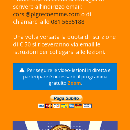
scrivere all'indirizzo email:
corsi@pigrecoemme.com
o di
chiamarci allo
081 5635188
.
Una volta versata la quota di iscrizione
di € 50 si riceveranno via email le
istruzioni per collegarsi alle lezioni.
Per seguire le video-lezioni in diretta e
partecipare è necessario il programma
gratuito
Zoom
.